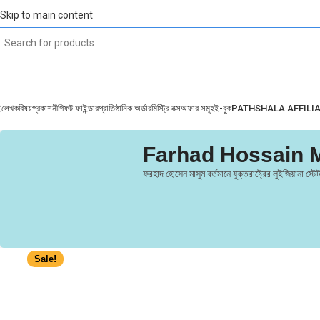
Skip to main content
ই
লেখক
বিষয়
প্রকাশনী
গিফট ফাইন্ডার
প্রাতিষ্ঠানিক অর্ডার
মিস্ট্রি বক্স
অফার সমূহ
ই-বুক
PATHSHALA AFFILI
Farhad Hossain
ফরহাদ হােসেন মাসুম বর্তমানে যুক্তরাষ্ট্রের লুইজিয়ান
Sale!