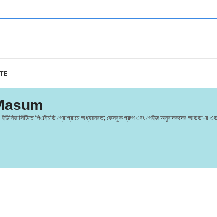
ATE
 Masum
া স্টেট ইউনিভার্সিটিতে পিএইচডি প্রোগ্রামে অধ্যয়নরত; ফেসবুক গ্রুপ এবং পেইজ অনুবাদকদের আডডা-র এ