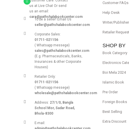
Customer Care: Contact
Customer FAQs
us at Live Chat Or send
us an email:
Help Desk
care@pathshalabookcenter.com
To be a seller! Email Us
Writer/Publishe
seller@pathshalabookcenter.com
Retailer Reques
Corporate Sales:
01711-021156
SHOP BY
( Whatsapp messege)
sales@pathshalabookcenter.com
Book Category
(E.g. Pharmaceuticals, Banks,
Insurances & other Corporate
Electronics Cat
Houses)
Boi Mela 2024
Retailer Only:
Islamic Book
01711-021156
( Whatsapp messege)
Pre Order
wholesale@pathshalabookcenter.com
Foreign Books
Address:
27/1/0, Bangla
School Mor, Sadar Road,
Best Selling
Bhola-8300
Extra Discount
E-mail:
admin@pathshalabookcenter.com