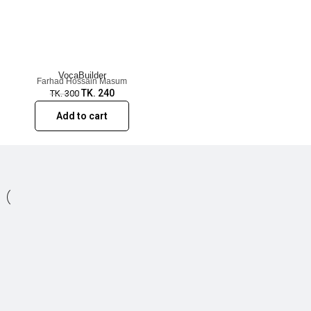
VocaBuilder
Farhad Hossain Masum
TK.
240
TK.
300
Add to cart