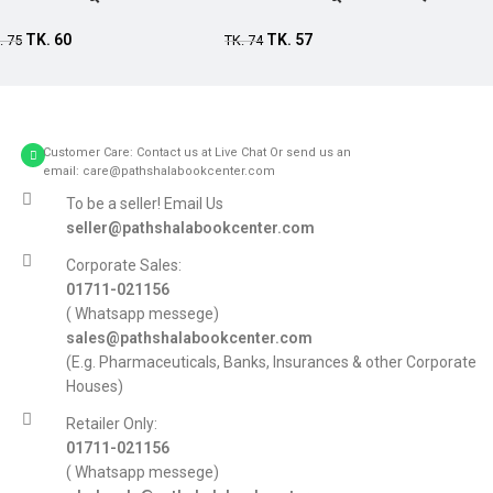
Add to cart
Add to cart
TK.
60
TK.
57
.
75
TK.
74
Customer Care: Contact us at Live Chat Or send us an
email: care@pathshalabookcenter.com
To be a seller! Email Us
seller@pathshalabookcenter.com
Corporate Sales:
01711-021156
( Whatsapp messege)
sales@pathshalabookcenter.com
(E.g. Pharmaceuticals, Banks, Insurances & other Corporate
Houses)
Retailer Only:
01711-021156
( Whatsapp messege)