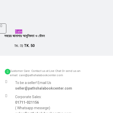
Sale
সময়ের জানালায় আধুনিকতা ও যৌবন
TK.
50
TK.
72
Customer Care: Contact us at Live Chat Or send us an
email: care@pathshalabookcenter.com
To be a seller! Email Us
seller@pathshalabookcenter.com
Corporate Sales:
01711-021156
( Whatsapp messege)