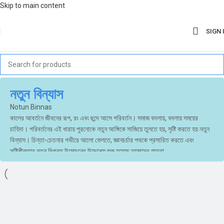
Skip to main content
SIGN 
নতুন বিন্যাস
Notun Binnas
কালের আবর্তনে জীবনের রূপ, রং এবং ছন্দে আসে পরিবর্তন। সমাজ বদলায়, বদলায় সময়ের
চাহিদা। পরিবর্তনের এই ধারায় পুরনোকে নতুন আঙ্গিকে সাজিয়ে তুলতে হয়, সৃষ্টি করতে হয় নতুন
বিন্যাস। চিন্তা-চেতনার গভীরে আলো ফেলতে, জ্ঞানচর্চার পথকে প্রসারিত করতে এবং
সৃষ্টিশীলতার নতুন দিগন্ত উন্মোচনের উদ্দেশ্যে শুরু হয়েছে আমাদের যাত্রা