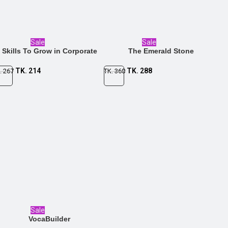
Sale
Sale
Skills To Grow in Corporate
The Emerald Stone
TK.
214
TK.
288
.
267
TK.
360
Sale
VocaBuilder