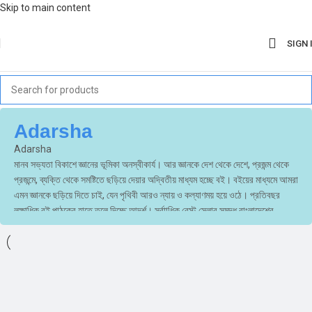
Skip to main content
SIGN 
Adarsha
Adarsha
মানব সভ্যতা বিকাশে জ্ঞানের ভূমিকা অনস্বীকার্য। আর জ্ঞানকে দেশ থেকে দেশে, প্রজন্ম থেকে
প্রজন্মে, ব্যক্তি থেকে সমষ্টিতে ছড়িয়ে দেয়ার অদ্বিতীয় মাধ্যম হচ্ছে বই। বইয়ের মাধ্যমে আমরা
এমন জ্ঞানকে ছড়িয়ে দিতে চাই, যেন পৃথিবী আরও ন্যায় ও কল্যাণময় হয়ে ওঠে। প্রতিবছর
লক্ষাধিক বই পাঠকের হাতে তুলে দিচ্ছে আদর্শ। সর্বাাধিক বেস্ট সেলার সমৃদ্ধ বাংলাদেশের
শীর্ষস্থানীয় প্রকাশনা প্রতিষ্ঠান আদর্শ মানুষের চিন্তাশক্তি, কল্পনাশক্তি ও মানবিক গুণাবলির
বিকাশ এবং দক্ষ জনশক্তি তৈরির লক্ষ্যে প্রতিটি পাঠকের হাতে নির্ভুল, সুসম্পাদিত, বৈচিত্র্যপূর্ণ
উচ্চ মানসম্পন্ন লেখা, ছাপা, কাগজ ও বাঁধাইসমৃদ্ধ বই তুলে দিতে চায়। প্রকাশনা হিসেবে নতুন
লেখক, নতুন লেখা, নতুন প্রবণতা, নতুন পাঠক এবং নতুন পাঠরুচি নিয়েই আদর্শ। ব্যক্তির
অর্জিত জ্ঞান, উপলব্ধি, অভিজ্ঞতাকে বইয়ের মাধ্যমে সমষ্টির মধ্যে ছড়িয়ে দেয়াই আদর্শর প্রধান
লক্ষ্য। পাণ্ডুলিপি নির্বাচন ও প্রকাশের ক্ষেত্রে আদর্শ কূপমণ্ডুকতাজাত গোড়ামী তথা শস্তা