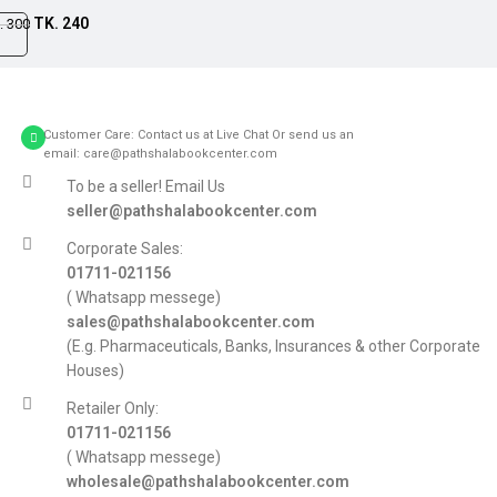
TK.
240
.
300
Customer Care: Contact us at Live Chat Or send us an
email: care@pathshalabookcenter.com
To be a seller! Email Us
seller@pathshalabookcenter.com
Corporate Sales:
01711-021156
( Whatsapp messege)
sales@pathshalabookcenter.com
(E.g. Pharmaceuticals, Banks, Insurances & other Corporate
Houses)
Retailer Only:
01711-021156
( Whatsapp messege)
wholesale@pathshalabookcenter.com