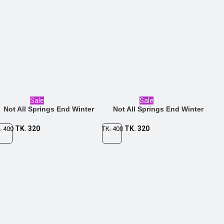
Sale
Sale
Not All Springs End Winter
Not All Springs End Winter
TK.
320
TK.
320
.
400
TK.
400