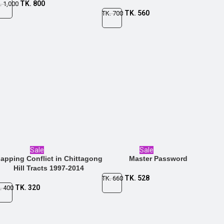
TK.
800
.
1,000
TK.
560
TK.
700
Sale
Sale
apping Conflict in Chittagong
Master Password
Hill Tracts 1997-2014
TK.
528
TK.
660
TK.
320
.
400