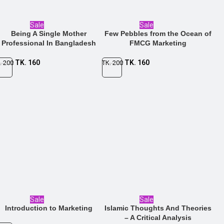
Sale
Sale
Being A Single Mother
Few Pebbles from the Ocean of
Professional In Bangladesh
FMCG Marketing
TK.
160
TK.
160
.
200
TK.
200
Sale
Sale
Introduction to Marketing
Islamic Thoughts And Theories
– A Critical Analysis