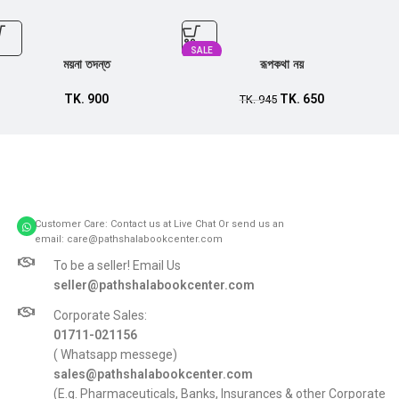
SALE
ময়না তদন্ত
রূপকথা নয়
TK.
900
TK.
650
TK.
945
Customer Care: Contact us at Live Chat Or send us an
email: care@pathshalabookcenter.com
To be a seller! Email Us
seller@pathshalabookcenter.com
Corporate Sales:
01711-021156
( Whatsapp messege)
sales@pathshalabookcenter.com
(E.g. Pharmaceuticals, Banks, Insurances & other Corporate